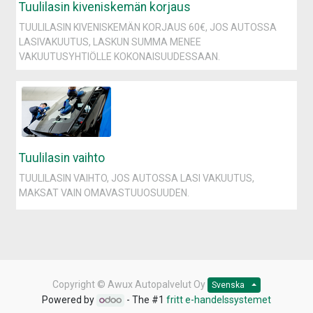
Tuulilasin kiveniskemän korjaus
TUULILASIN KIVENISKEMÄN KORJAUS 60€, JOS AUTOSSA
LASIVAKUUTUS, LASKUN SUMMA MENEE
VAKUUTUSYHTIÖLLE KOKONAISUUDESSAAN.
Tuulilasin vaihto
TUULILASIN VAIHTO, JOS AUTOSSA LASI VAKUUTUS,
MAKSAT VAIN OMAVASTUUOSUUDEN.
Copyright ©
Awux Autopalvelut Oy
Svenska
Powered by
- The #1
fritt e-handelssystemet