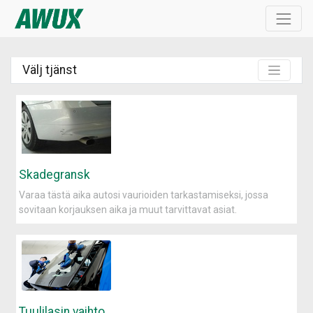
Välj tjänst
Skadegransk
Varaa tästä aika autosi vaurioiden tarkastamiseksi, jossa
sovitaan korjauksen aika ja muut tarvittavat asiat.
Tuulilasin vaihto