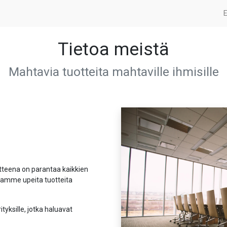
E
Tietoa meistä
Mahtavia tuotteita mahtaville ihmisille
tteena on parantaa kaikkien
namme upeita tuotteita
tyksille, jotka haluavat