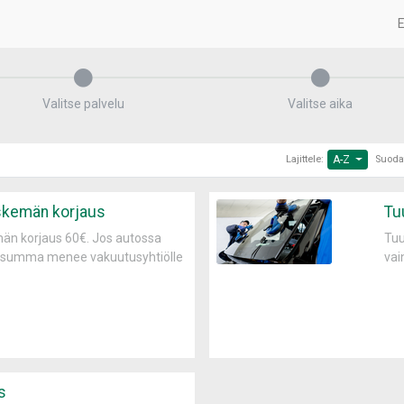
E
Valitse palvelu
Valitse aika
Lajittele:
A-Z
Suoda
iskemän korjaus
Tuu
män korjaus 60€. Jos autossa
Tuu
n summa menee vakuutusyhtiölle
vai
s