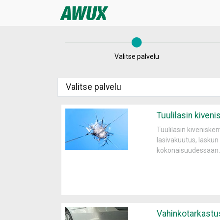
Valitse palvelu
Valitse palvelu
Tuulilasin kiven
Tuulilasin kiveniske
lasivakuutus, lasku
kokonaisuudessaan.
Vahinkotarkastu