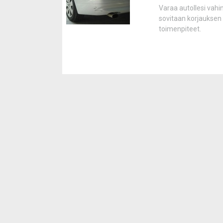
Varaa autollesi vahi
sovitaan korjauksen 
toimenpiteet.