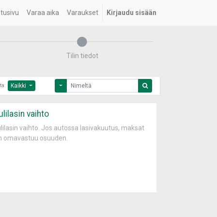
tusivu
Varaa aika
Varaukset
Kirjaudu sisään
Tilin tiedot
ta:
Kaikki
lilasin vaihto
lilasin vaihto. Jos autossa lasivakuutus, maksat
n omavastuu osuuden.