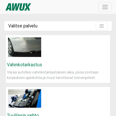
Valitse palvelu
Vahinkotarkastus
Varaa autollesi vahinkotarkastuksen aika, jossa sovitaan
korjauksen ajankohta ja muut tarvittavat toimenpiteet.
Tuulilasin vaihto