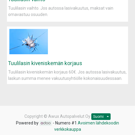
Tuulilasin vaihto. Jos autossa lasivakuutus, maksat vain
omavastuu osuuden.
Tuulilasin kiveniskemän korjaus
Tuulilasin kiveniskemän korjaus 60€. Jos autossa lasivakuutus,
laskun summa menee vakuutusyhtiölle kokonaisuudessaan.
Copyright ©
Awux Autopalvelut Oy
Suomi
Powered by
- Numero #1
Avoimen lähdekoodin
verkkokauppa