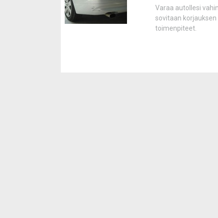
Varaa autollesi vahi
sovitaan korjauksen 
toimenpiteet.