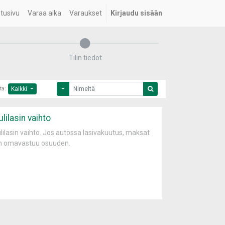
tusivu
Varaa aika
Varaukset
Kirjaudu sisään
Tilin tiedot
ta:
Kaikki
lilasin vaihto
lilasin vaihto. Jos autossa lasivakuutus, maksat
n omavastuu osuuden.