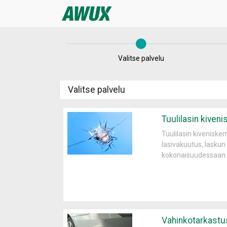
Valitse palvelu
Valitse palvelu
Tuulilasin kiven
Tuulilasin kiveniske
lasivakuutus, lasku
kokonaisuudessaan.
Vahinkotarkastu