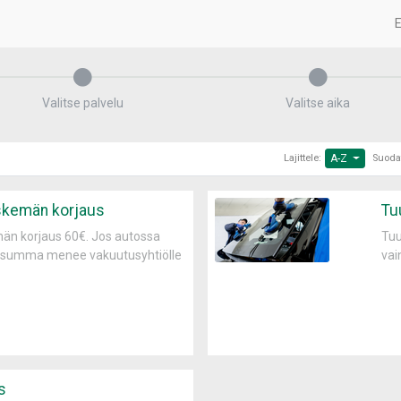
E
Valitse palvelu
Valitse aika
Lajittele:
A-Z
Suoda
iskemän korjaus
Tuu
män korjaus 60€. Jos autossa
Tuu
n summa menee vakuutusyhtiölle
vai
s