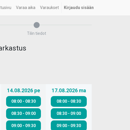
tusivu
Varaa aika
Varaukset
Kirjaudu sisään
Tilin tiedot
tarkastus
14.08.2026
pe
17.08.2026
ma
08:00
-
08:30
08:00
-
08:30
08:30
-
09:00
08:30
-
09:00
09:00
-
09:30
09:00
-
09:30