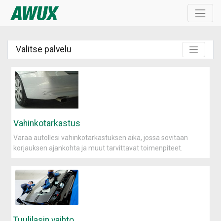
Valitse palvelu
Vahinkotarkastus
Varaa autollesi vahinkotarkastuksen aika, jossa sovitaan
korjauksen ajankohta ja muut tarvittavat toimenpiteet.
Tuulilasin vaihto