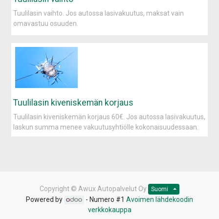
Tuulilasin vaihto. Jos autossa lasivakuutus, maksat vain
omavastuu osuuden.
Tuulilasin kiveniskemän korjaus
Tuulilasin kiveniskemän korjaus 60€. Jos autossa lasivakuutus,
laskun summa menee vakuutusyhtiölle kokonaisuudessaan.
Copyright ©
Awux Autopalvelut Oy
Suomi
Powered by
- Numero #1
Avoimen lähdekoodin
verkkokauppa