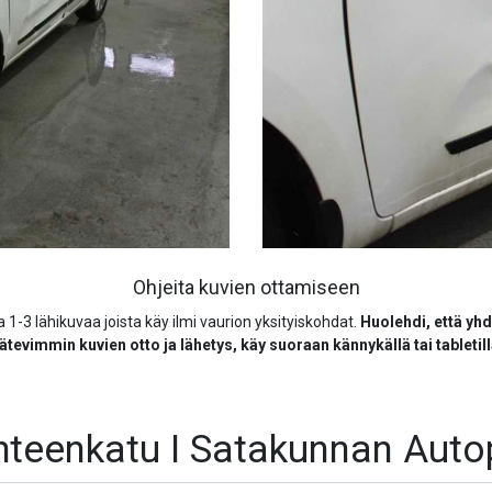
Ohjeita kuvien ottamiseen
a 1-3 lähikuvaa joista käy ilmi vaurion yksityiskohdat.
Huolehdi, että yh
ätevimmin kuvien otto ja lähetys, käy suoraan kännykällä
tai tabletill
eenkatu I Satakunnan Auto