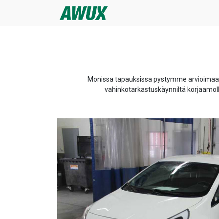
Monissa tapauksissa pystymme arvioimaan au
vahinkotarkastuskäynniltä korjaamo