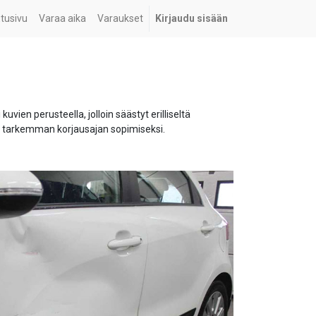
tusivu
Varaa aika
Varaukset
Kirjaudu sisään
en perusteella, jolloin säästyt erilliseltä
 tarkemman korjausajan sopimiseksi.