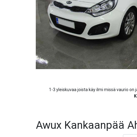
1-3 yleiskuvaa joista käy ilmi missä vaurio on j
K
Awux Kankaanpää Aht