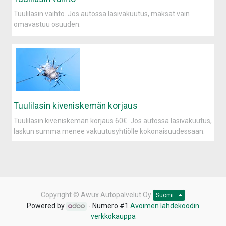
Tuulilasin vaihto. Jos autossa lasivakuutus, maksat vain
omavastuu osuuden.
Tuulilasin kiveniskemän korjaus
Tuulilasin kiveniskemän korjaus 60€. Jos autossa lasivakuutus,
laskun summa menee vakuutusyhtiölle kokonaisuudessaan.
Copyright ©
Awux Autopalvelut Oy
Suomi
Powered by
- Numero #1
Avoimen lähdekoodin
verkkokauppa