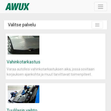
Valitse palvelu
Vahinkotarkastus
Varaa autollesi vahinkotarkastuksen aika, jossa sovitaan
korjauksen ajankohta ja muut tarvittavat toimenpiteet.
Tuulilasin vaihto